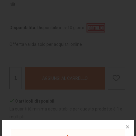
più
Disponibilità:
Disponibile in 5-10 giorni
Offerta valida solo per acquisti online
AGGIUNGI AL CARRELLO
0 articoli disponibili
La quantità minima acquistabile per questo prodotto è
1
o
multipli
chiedi supporto