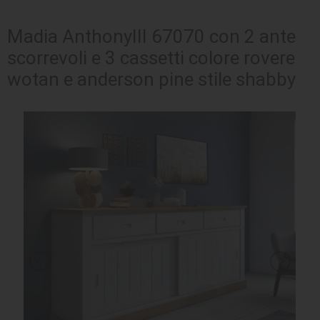
SEDUTE
Madia AnthonyIII 67070 con 2 ante
scorrevoli e 3 cassetti colore rovere
TAVOLI
wotan e anderson pine stile shabby
UFFICIO