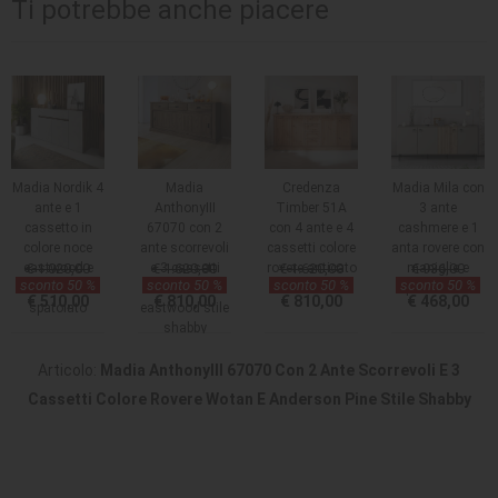
Ti potrebbe anche piacere
Madia Nordik 4
Madia
Credenza
Madia Mila con
ante e 1
AnthonyIII
Timber 51A
3 ante
cassetto in
67070 con 2
con 4 ante e 4
cashmere e 1
colore noce
ante scorrevoli
cassetti colore
anta rovere con
eastwood e
€ 1.020,00
e 3 cassetti
€ 1.620,00
rovere anticato
€ 1.620,00
maniglie e
€ 936,00
sconto 50 %
sconto 50 %
sconto 50 %
sconto 50 %
bianco
colore noce
piedini neri
€ 510,00
€ 810,00
€ 810,00
€ 468,00
spatolato
eastwood stile
shabby
Articolo:
Madia AnthonyIII 67070 Con 2 Ante Scorrevoli E 3
Cassetti Colore Rovere Wotan E Anderson Pine Stile Shabby