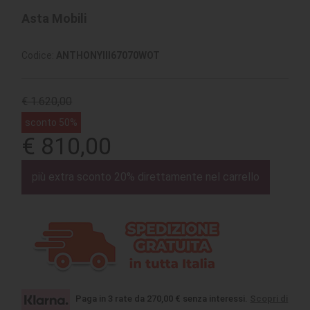
Asta Mobili
Codice:
ANTHONYIII67070WOT
€ 1.620,00
sconto 50%
€ 810,00
più extra sconto 20% direttamente nel carrello
Paga in 3 rate da 270,00 € senza interessi.
Scopri di