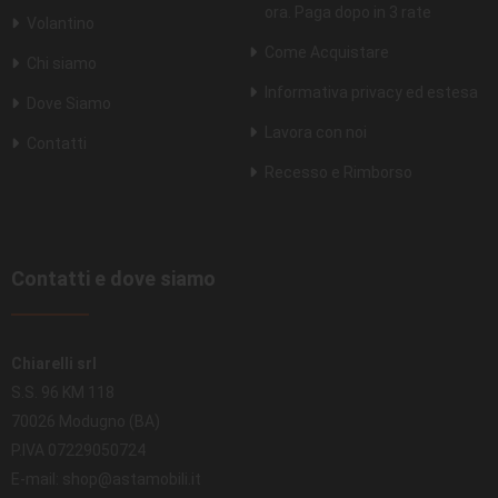
ora. Paga dopo in 3 rate
Volantino
Come Acquistare
Chi siamo
Informativa privacy ed estesa
Dove Siamo
Lavora con noi
Contatti
Recesso e Rimborso
Contatti e dove siamo
Chiarelli srl
S.S. 96 KM 118
70026 Modugno (BA)
P.IVA 07229050724
E-mail: shop@astamobili.it