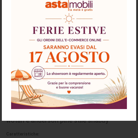
Descrizione
Richiesta informazioni e disponibilità
Spedizioni & Resi
Madia AnthonyIII 67070 con 2 ante
scorrevoli e 3 cassetti colore rovere
wotan e anderson pine stile shabby
Caratteristiche: