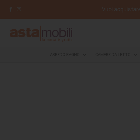
Vuoi acquistare 
ARREDO
BAGNO
CAMERE
ARREDO BAGNO
CAMERE DA LETTO
DA
LETTO
COMPLEMENTI
DIVANI
E
POLTRONE
SALOTTI
DA
ESTERNO