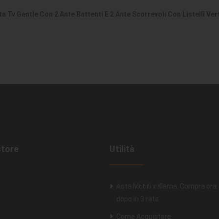
a Tv Gentle Con 2 Ante Battenti E 2 Ante Scorrevoli Con Listelli Ver
store
Utilità
Asta Mobili x Klarna. Compra ora
dopo in 3 rate
Come Acquistare