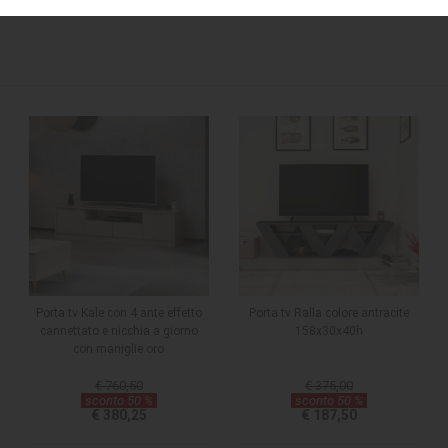
Porta tv Kale con 4 ante effetto
Porta tv Ralla colore antracite
cannettato e nicchia a giorno
158x30x40h
con maniglie oro
€ 760,50
€ 375,00
sconto 50 %
sconto 50 %
€ 380,25
€ 187,50