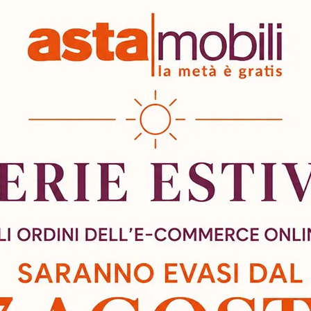
15 articoli disponi
La quantità minima a
bilità
Spedizioni & Resi
 e 2 ante scorrevoli con listelli verticali color