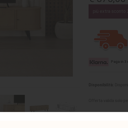
più extra sconto 
Paga in 3 
Disponibilità:
Disponi
Offerta valida solo pe