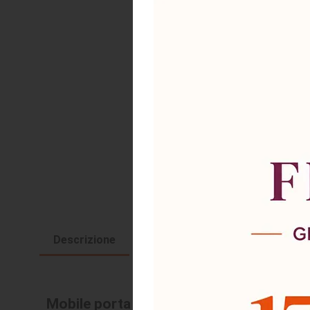
Descrizione
Richiesta informazioni e disponi
Mobile porta tv Gentle con 2 ante battenti