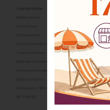
Caratteristiche:
Mobile porta tv
Colore rovere
2 ante battenti
2 ante scorrevoli con listelli verticali
4 vani contenitore
Materiale truciolare alta qualità
Rivestimento melaminico
Spessore 18 mm.
Dimensioni: L 180 x P 40 x H 50.7 cm.
MTV246782