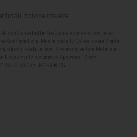
rticali colore rovere
le con 2 ante battenti e 2 ante scorrevoli con listelli
ere Caratteristiche: Mobile porta tv Colore rovere 2 ante
revoli con listelli verticali 4 vani contenitore Materiale
lità Rivestimento melaminico Spessore 18 mm.
x P 40 x H 50.7 cm. MTV246782