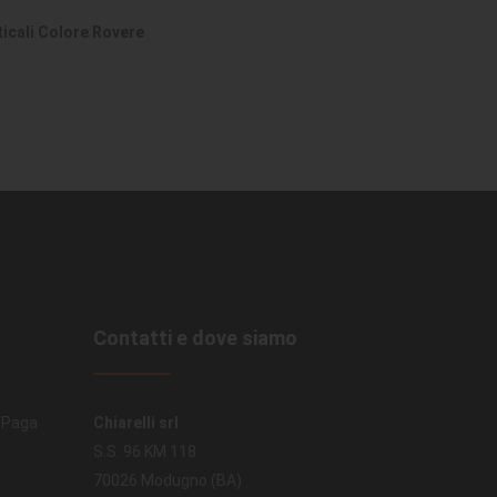
ticali Colore Rovere
Contatti e dove siamo
. Paga
Chiarelli srl
S.S. 96 KM 118
70026 Modugno (BA)