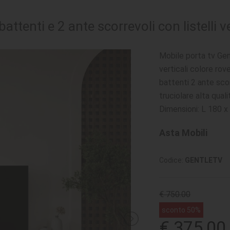
ttenti e 2 ante scorrevoli con listelli ve
Mobile porta tv Gent
verticali colore rov
battenti 2 ante scor
truciolare alta qua
Dimensioni: L 180 
Asta Mobili
Codice:
GENTLETV
€ 750.00
sconto 50%
€ 375,00