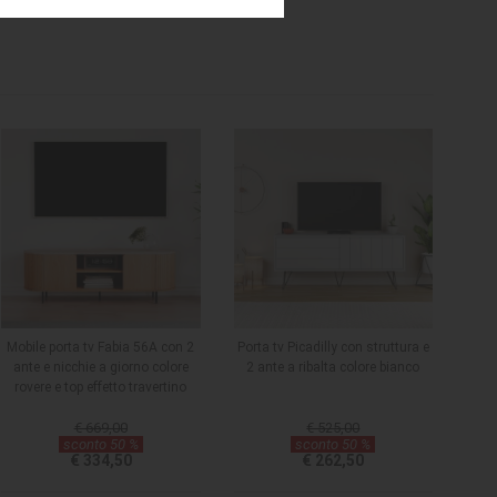
Mobile porta tv Fabia 56A con 2
Porta tv Picadilly con struttura e
ante e nicchie a giorno colore
2 ante a ribalta colore bianco
rovere e top effetto travertino
€ 669,00
€ 525,00
sconto 50 %
sconto 50 %
€ 334,50
€ 262,50