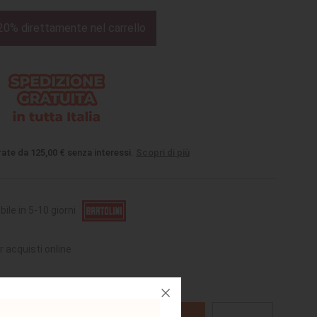
20% direttamente nel carrello
rate da 125,00 € senza interessi.
Scopri di più
bile in 5-10 giorni
r acquisti online