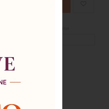
AGGIUNGI AL CARRELLO
bili
cquistabile per questo prodotto è
1
o multipli
chiedi supporto
e rovere