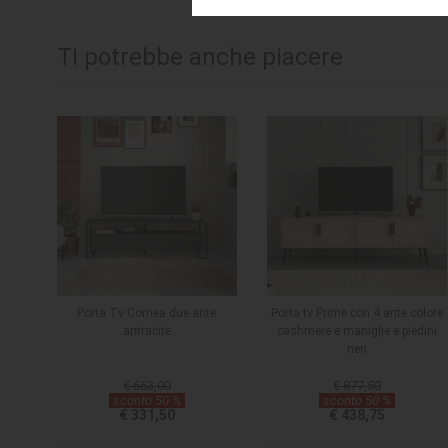
Ti potrebbe anche piacere
Porta Tv Cornea due ante
Porta tv Prime con 4 ante colore
antracite
cashmere e maniglie e piedini
neri
€ 663,00
€ 877,50
sconto 50 %
sconto 50 %
€ 331,50
€ 438,75