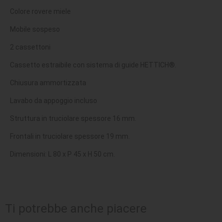
Colore rovere miele
Mobile sospeso
2 cassettoni
Cassetto estraibile con sistema di guide HETTICH®.
Chiusura ammortizzata
Lavabo da appoggio incluso
Struttura in truciolare spessore 16 mm.
Frontali in truciolare spessore 19 mm.
Dimensioni: L 80 x P 45 x H 50 cm.
Ti potrebbe anche piacere