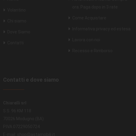
ora. Paga dopo in 3 rate
Volantino
Come Acquistare
Chi siamo
Informativa privacy ed estesa
Dove Siamo
Lavora con noi
Contatti
Recesso e Rimborso
Contatti e dove siamo
Chiarelli srl
S.S. 96 KM 118
70026 Modugno (BA)
P.IVA 07229050724
E-mail: shop@astamobili.it