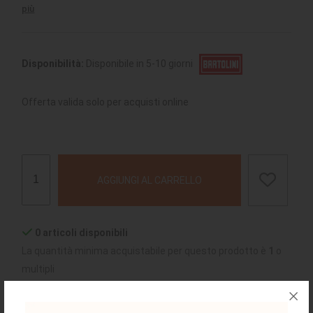
più
Disponibilità:
Disponibile in 5-10 giorni
Offerta valida solo per acquisti online
AGGIUNGI AL CARRELLO
0 articoli disponibili
La quantità minima acquistabile per questo prodotto è
1
o
multipli
chiedi supporto