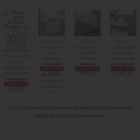
Mobile bagno
Mensola
Mensola
sospeso Senda
d'appoggio Ely
d'appoggio Ely
con 2
per lavabo
per lavabo
Colonna bagno
cassettoni
colore rovere
colore rovere
sospesa
colore rovere
€ 1.575,00
cambrian
€ 810,00
grigio ghiaccio
€ 810,00
Modular 1 anta
sconto 50 %
sconto 50 %
sconto 50 %
chiaro effetto
120x45x12 cm.
120x45x12 cm.
€ 787,50
€ 405,00
€ 405,00
120x30x35 cm
cannettato e
colore bianco
€ 1.350,00
maniglie nere
sconto 50 %
opaco e grigio
100x45.5x48
€ 675,00
opaco
cm.
Articolo:
Mobile Bagno Sospeso Modular Con Due Cassettoni
80x45x50 Cm Colore Rovere Miele