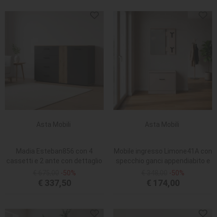
Asta Mobili
Asta Mobili
Madia Esteban856 con 4
Mobile ingresso Limone41A con
cassetti e 2 ante con dettaglio
specchio ganci appendiabito e
listellato reversibile in antracite
base scarpiera in beige
€ 675,00
-50%
€ 348,00
-50%
e rovere evoque
€ 337,50
€ 174,00