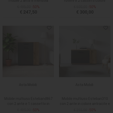
mobile 2 ante e mensola
rovere e 2 cassetti colore
sospesa con attaccapanni in
bianco
€ 495,00
-50%
€ 600,00
-50%
antracite e dettagli listellari in
€ 247,50
€ 300,00
rovere evoque
Asta Mobili
Asta Mobili
Mobile multiuso Esteband867
Mobile multiuso Esteban310
con 2 ante e 1 cassetto in
con 2 ante in colore antracite e
antracite e dettaglio listellare
dettaglio listellare reversibile
€ 405,00
-50%
€ 255,00
-50%