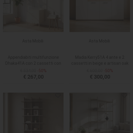
Asta Mobili
Asta Mobili
Appendiabiti multifunzione
Madia Kerry51A 4 ante e 2
Dhaka41A con 2 cassetti con
cassetti in beige e artisan oak
struttura in metallo beige
€ 534,00
-50%
€ 600,00
-50%
€ 267,00
€ 300,00