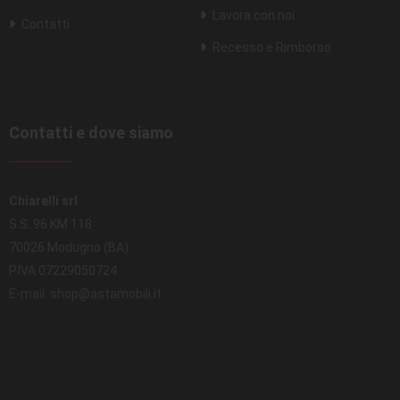
Lavora con noi
Contatti
Recesso e Rimborso
Contatti e dove siamo
Chiarelli srl
S.S. 96 KM 118
70026 Modugno (BA)
P.IVA 07229050724
E-mail: shop@astamobili.it