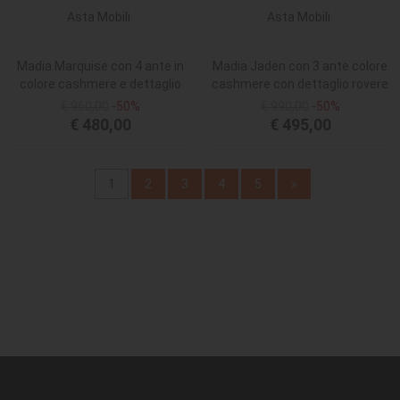
Asta Mobili
Asta Mobili
Madia Marquise con 4 ante in
Madia Jaden con 3 ante colore
colore cashmere e dettaglio
cashmere con dettaglio rovere
rovere deep oud
deep oud
€ 960,00
-50%
€ 990,00
-50%
€ 480,00
€ 495,00
1
2
3
4
5
»