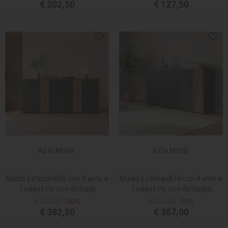
rovere evoque
rovere evoque
€ 202,50
€ 127,50
Asta Mobili
Asta Mobili
Madia Esteban858 con 5 ante e
Madia Esteban874 con 4 ante e
1 cassetto con dettagli
1 cassetto con dettaglio
listellati reversibili in antracite e
listellato reversibile in antracite
€ 765,00
-50%
€ 714,00
-50%
rovere evoque
e rovere evoque
€ 382,50
€ 357,00