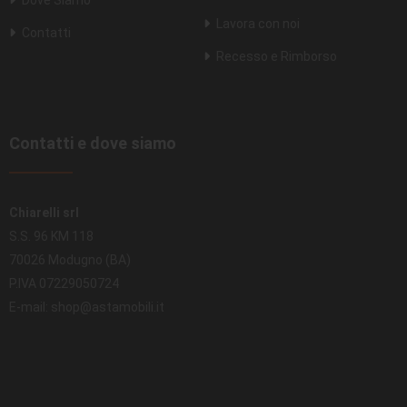
Lavora con noi
Contatti
Recesso e Rimborso
Contatti e dove siamo
Chiarelli srl
S.S. 96 KM 118
70026 Modugno (BA)
P.IVA 07229050724
E-mail: shop@astamobili.it