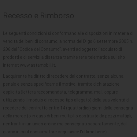
SEDUTE
Recesso e Rimborso
TAVOLI
Le seguenti condizioni si conformano alle disposizioni in materia di
UFFICIO
vendita dei beni di consumo, a norma del D.lgs 6 settembre 2005 n.
206 del "Codice del Consumo", aventi ad oggetto l'acquisto di
prodotti e di servizi a distanza tramite rete telematica sul sito
internet
www.astamobili.it
.
L’acquirente ha diritto di recedere dal contratto, senza alcuna
penale e senza specificarne il motivo, tramite dichiarazione
esplicita (lettera raccomandata, telegramma, mail, oppure
utilizzando il
modulo di recesso tipo allegato
) della sua volontà di
recedere dal contratto entro 14 (quattordici) giorni dalla consegna
della merce (o in caso di beni multipli o costituito da pezzi multipli,
rientranti in un unico ordine ma consegnati separatamente, dal
giorno in cui il consumatore acquisisce l’ultimo bene).