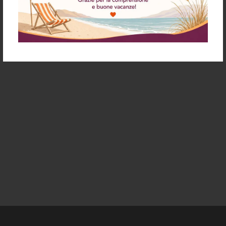
merce o per qualsiasi altra causa potranno essere effettuati con
la medesima modalità utilizzata dall'acquirente per il pagamento.
Sono esclusi i rimborsi in denaro contante. In tal caso ai clienti
sarà richiesto di comunicare le coordinate bancarie del conto sul
quale effettuare l’accredito.