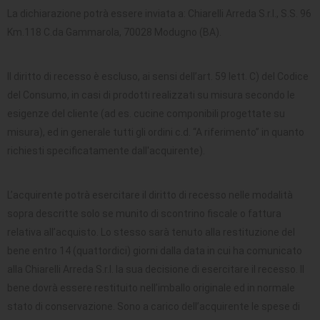
La dichiarazione potrà essere inviata a: Chiarelli Arreda S.r.l., S.S. 96
Km.118 C.da Gammarola, 70028 Modugno (BA).
Il diritto di recesso è escluso, ai sensi dell’art. 59 lett. C) del Codice
del Consumo, in casi di prodotti realizzati su misura secondo le
esigenze del cliente (ad es. cucine componibili progettate su
misura), ed in generale tutti gli ordini c.d. “A riferimento” in quanto
richiesti specificatamente dall'acquirente).
L’acquirente potrà esercitare il diritto di recesso nelle modalità
sopra descritte solo se munito di scontrino fiscale o fattura
relativa all’acquisto. Lo stesso sarà tenuto alla restituzione del
bene entro 14 (quattordici) giorni dalla data in cui ha comunicato
alla Chiarelli Arreda S.r.l. la sua decisione di esercitare il recesso. Il
bene dovrà essere restituito nell’imballo originale ed in normale
stato di conservazione. Sono a carico dell’acquirente le spese di