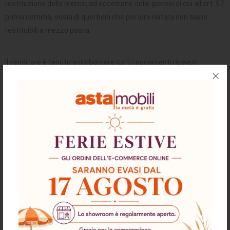
restituzione della merce, ad eccezione delle ipotesi di cui all’art. 57
prima comma, ossia di quei beni che per loro natura non siano
restituibili a mezzo posta.
Il venditore è tenuto a rimborsare tutti i pagamenti ricevuti
dall’acquirente senza indebito ritardo e comunque entro 14
(quattordici) giorni dal momento in cui è informato della decisione
del consumatore di recedere dal contratto. Il venditore non è
tenuto a rimborsare i costi supplementari, qualora il consumatore
abbia scelto espressamente un tipo di consegna diversa dal tipo
meno costoso di consegna offerto da Chiarelli Arreda S.r.l.
Salvo che il venditore abbia offerto di ritirare egli stesso i beni,
questo può trattenere il rimborso finché non abbia ricevuto i beni
oppure finché il consumatore non abbia dimostrato di aver
rispedito i beni.
Rimborsi da parte del venditore a seguito di restituzione della