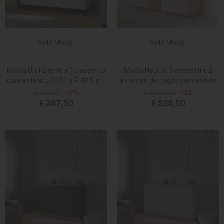
Asta Mobili
Asta Mobili
Madia Unit 2 ante e 1 cassetto
Madia Neutra 3 cassetti e 2
cannettato L 103.1 x P 41.9 x H
ante con dettaglio cannettato
79 cm. colore cashmere con
in rovere e cashmere
€ 735,00
-50%
€ 1.050,00
-50%
top rovere
€ 367,50
€ 525,00