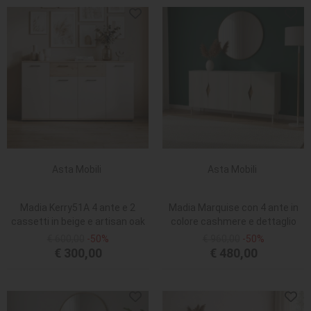
Asta Mobili
Asta Mobili
Madia Kerry51A 4 ante e 2
Madia Marquise con 4 ante in
cassetti in beige e artisan oak
colore cashmere e dettaglio
rovere deep oud
€ 600,00
-50%
€ 960,00
-50%
€ 300,00
€ 480,00