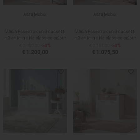
Asta Mobili
Asta Mobili
Madia Essenza con 3 cassetti
Madia Essenza con 3 cassetti
e 3 ante in stile classico colore
e 3 ante in stile classico colore
grigio scuro e rovere
bianco e rovere
€ 2.400,00
-50%
€ 2.151,00
-50%
€ 1.200,00
€ 1.075,50