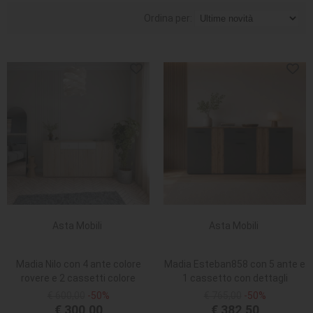
Ordina per:
Asta Mobili
Asta Mobili
Madia Nilo con 4 ante colore
Madia Esteban858 con 5 ante e
rovere e 2 cassetti colore
1 cassetto con dettagli
bianco
listellati reversibili in antracite e
€ 600,00
-50%
€ 765,00
-50%
rovere evoque
€ 300,00
€ 382,50