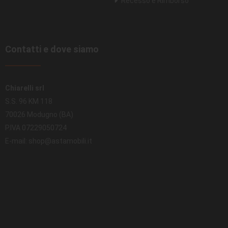
Recesso e Rimborso
Contatti e dove siamo
Chiarelli srl
S.S. 96 KM 118
70026 Modugno (BA)
P.IVA 07229050724
E-mail: shop@astamobili.it