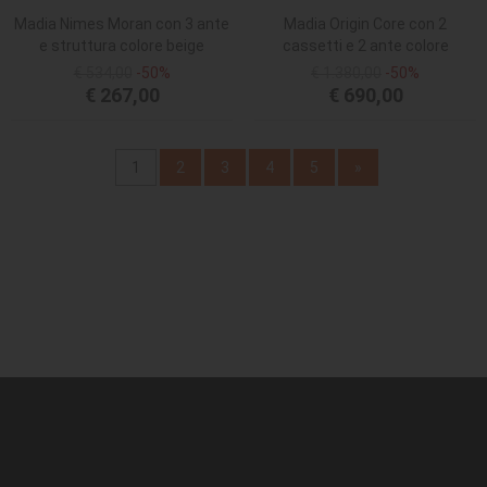
Madia Nimes Moran con 3 ante
Madia Origin Core con 2
e struttura colore beige
cassetti e 2 ante colore
terracotta e nicchie a giorno
€ 534,00
-50%
€ 1.380,00
-50%
con dettaglio rovere
€ 267,00
€ 690,00
1
2
3
4
5
»