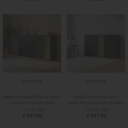
Asta Mobili
Asta Mobili
Madia Esteban874 con 4 ante e
Madia Esteban856 con 4
1 cassetto con dettaglio
cassetti e 2 ante con dettaglio
listellato reversibile in antracite
listellato reversibile in antracite
€ 714,00
-50%
€ 675,00
-50%
e rovere evoque
e rovere evoque
€ 357,00
€ 337,50