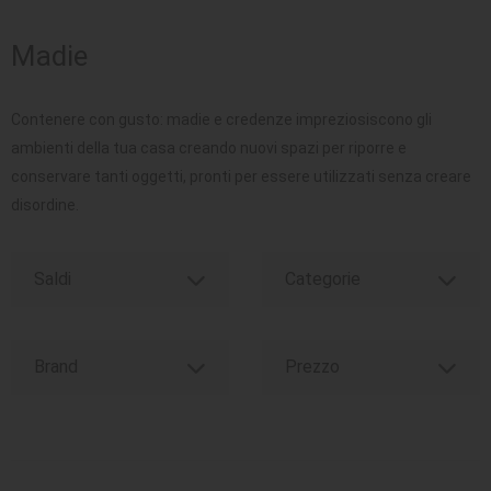
SEDUTE
Madie
TAVOLI
Contenere con gusto: madie e credenze impreziosiscono gli
UFFICIO
ambienti della tua casa creando nuovi spazi per riporre e
conservare tanti oggetti, pronti per essere utilizzati senza creare
disordine.
Saldi
Categorie
Brand
Prezzo