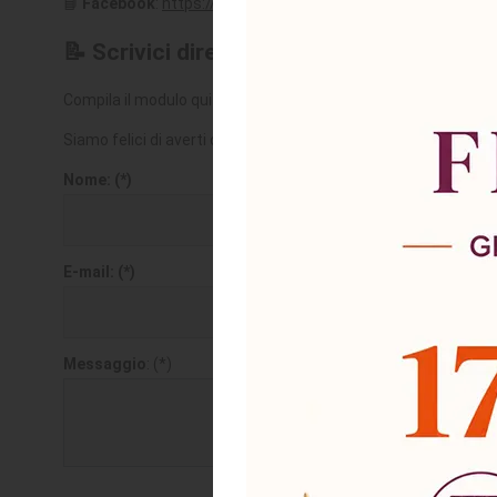
📘
Facebook
:
https://www.facebook.com/astamobili.it
📝
Scrivici direttamente
Compila il modulo qui sotto con la tua richiesta, e il nostro tea
Siamo felici di averti qui e non vediamo l’ora di sentirti! 😊
Nome: (*)
E-mail: (*)
Messaggio
: (*)