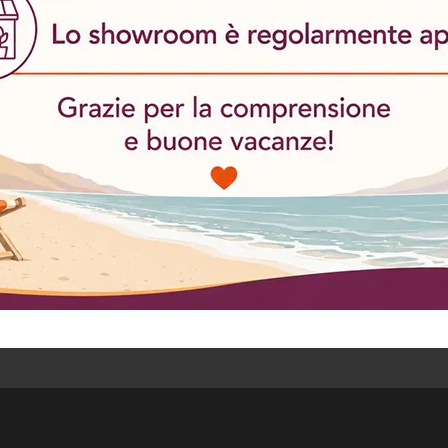
ensi dell'art. 13 del Regolamento (UE) 2016/679 (GDPR) e presto il mio consenso al tr