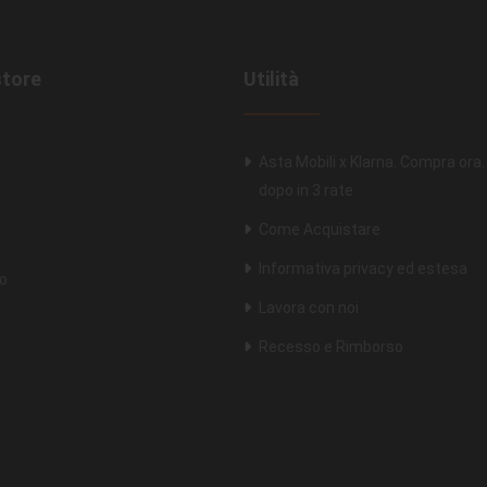
store
Utilità
Asta Mobili x Klarna. Compra ora
dopo in 3 rate
Come Acquistare
Informativa privacy ed estesa
o
Lavora con noi
Recesso e Rimborso