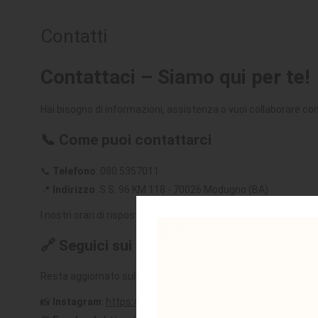
SEDUTE
Contatti
TAVOLI
Contattaci – Siamo qui per te!
UFFICIO
Hai bisogno di informazioni, assistenza o vuoi collaborare co
📞
Come puoi contattarci
📞
Telefono
: 080 5357011
📍
Indirizzo
: S.S. 96 KM 118 - 70026 Modugno (BA)
I nostri orari di risposta sono dal
lunedì al venerdì, dalle 9:00
🔗
Seguici sui social
Resta aggiornato sulle ultime novità, offerte e iniziative segu
📸
Instagram
:
https://www.instagram.com/astamobili.shopo