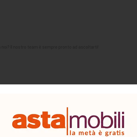
n noi? Il nostro team è sempre pronto ad ascoltarti!
 alle 18:00
. Ti risponderemo il prima possibile!
endoci sui nostri canali:
nline/