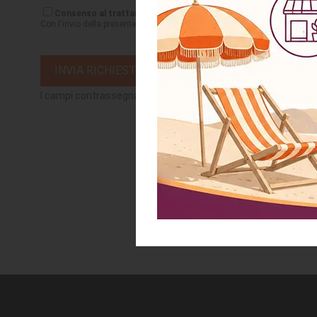
Consenso al trattamento dei dati personali:
Con l'invio della presente richiesta dichiaro di aver letto
l'informativa
ai s
INVIA RICHIESTA
I campi contrassegnati da (*) sono obbligatori