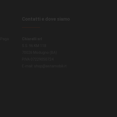
Contatti e dove siamo
. Paga
Chiarelli srl
S.S. 96 KM 118
70026 Modugno (BA)
P.IVA 07229050724
E-mail: shop@astamobili.it