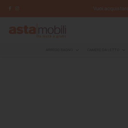
Vuoi acquistare 
ARREDO
BAGNO
CAMERE
ARREDO BAGNO
CAMERE DA LETTO
DA
LETTO
COMPLEMENTI
DIVANI
E
POLTRONE
SALOTTI
DA
ESTERNO