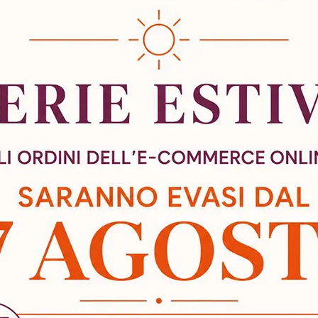
m ti risponderà al più presto. Assicurati di inserire un'email valida per 
Cognome: (*)
Telefono: (*)