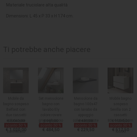
Materiale truciolare alta qualità
Dimensioni: L 45 x P 33 x H 174 cm.
Ti potrebbe anche piacere
Mobile da
Set mensolone
Mensolone da
Mobile bagno
bagno sospeso
bagno con
bagno 100x47
sospeso
Belfast con
lavabo Ely
con lavabo da
Sevilla con 2
due cassetti
colore rovere
appoggio
cassetti
colore noce
€ 2.040,00
grigio ghiaccio
€ 969,00
colore antracite
€ 459,00
80x44.6x52 cm
€ 1.035,00
sconto 50 %
sconto 50 %
sconto 50 %
sconto 50 %
effetto
120x45x12 cm.
colore bianco
€ 1.020,00
€ 484,50
€ 229,50
€ 517,50
cannettato
lucido