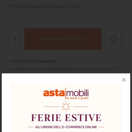
Offerta valida solo per acquisti online
AGGIUNGI AL CARRELLO
51 articoli disponibili
La quantità minima acquistabile per questo prodotto è
1
o
multipli
chiedi supporto