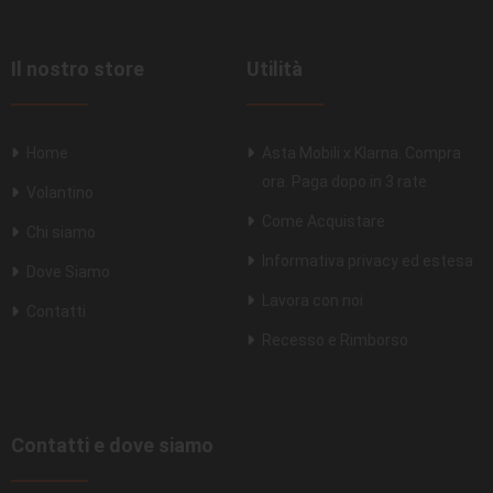
Il nostro store
Utilità
Home
Asta Mobili x Klarna. Compra
ora. Paga dopo in 3 rate
Volantino
Come Acquistare
Chi siamo
Informativa privacy ed estesa
Dove Siamo
Lavora con noi
Contatti
Recesso e Rimborso
Contatti e dove siamo