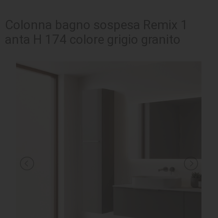
SEDUTE
Colonna bagno sospesa Remix 1
anta H 174 colore grigio granito
TAVOLI
UFFICIO