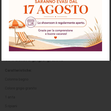
Descrizione
Richiesta informazioni e disponibilità
Spedizioni & Resi
Colonna bagno sospesa Remix 1 anta H
174 colore grigio granito
Caratteristiche:
Colonna bagno
Colore grigio granito
1 anta
5 ripiani