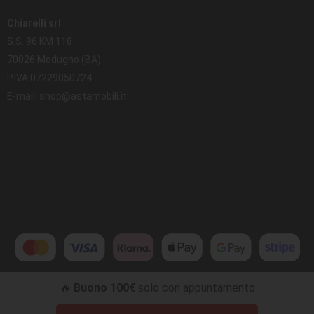
Chiarelli srl
S.S. 96 KM 118
70026 Modugno (BA)
P.IVA 07229050724
E-mail: shop@astamobili.it
🔥
Buono 100€
solo con appuntamento
Per offrire una migliore esperienza di navigazione questo sito utilizza cookie
web by
ATTIVA WEB
tecnici, analitici e di profilazione, anche di terze parti, continuando la navigazione