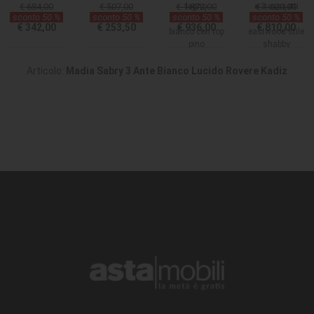
€ 684,00
€ 507,00
€ 1.872,00
legno
e 3 cassetti
€ 1.620,00
sconto 50 %
sconto 50 %
sconto 50 %
sconto 50 %
massiccio
colore noce
€ 342,00
€ 253,50
€ 936,00
€ 810,00
bianco con top
eastwood stile
pino
shabby
Articolo:
Madia Sabry 3 Ante Bianco Lucido Rovere Kadiz