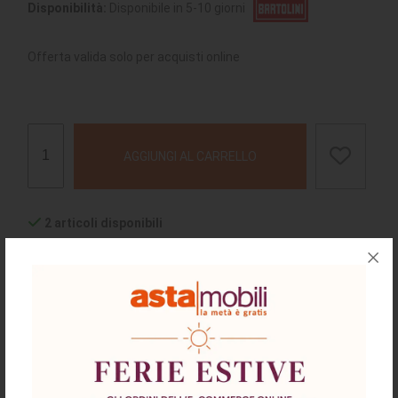
Disponibilità:
Disponibile in 5-10 giorni
Offerta valida solo per acquisti online
AGGIUNGI AL CARRELLO
2 articoli disponibili
La quantità minima acquistabile per questo prodotto è
1
o
multipli
chiedi supporto