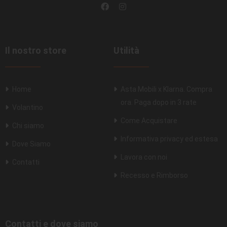
Il nostro store
Utilità
Home
Asta Mobili x Klarna. Compra
ora. Paga dopo in 3 rate
Volantino
Come Acquistare
Chi siamo
Informativa privacy ed estesa
Dove Siamo
Lavora con noi
Contatti
Recesso e Rimborso
Contatti e dove siamo