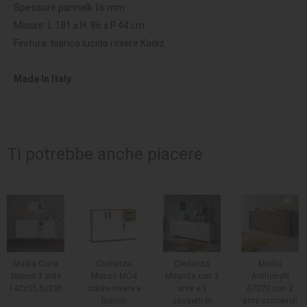
Spessore pannelli 16 mm.
Misure: L.181 x H. 86 x P.44 cm.
Finitura: bianco lucido rovere Kadiz.
Made In Italy
Ti potrebbe anche piacere
Madia Clara
Credenza
Credenza
Madia
bianco 3 ante
Mosso MO4
Miranda con 3
AnthonyIII
142x35,6x83h
colore rovere e
ante e 3
67070 con 2
bianco
cassetti in
ante scorrevoli