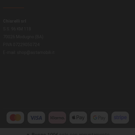
Chiarelli srl
S.S. 96 KM 118
70026 Modugno (BA)
P.IVA 07229050724
E-mail: shop@astamobili.it
🔥
Buono 100€
solo con appuntamento