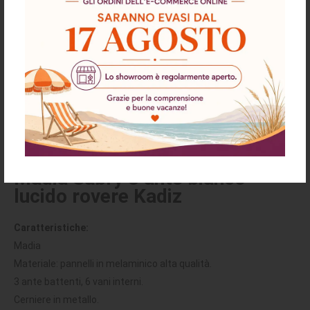
Descrizione
Richiesta informazioni e disponibilità
Spedizioni & Resi
Madia Sabry 3 ante bianco
lucido rovere Kadiz
Caratteristiche:
Madia
Materiale: pannelli in melaminico alta qualità.
3 ante battenti, 6 vani interni.
Cerniere in metallo.