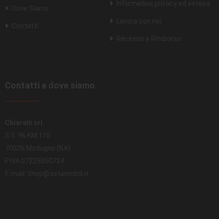
Informativa privacy ed estesa
Dove Siamo
Lavora con noi
Contatti
Recesso e Rimborso
Contatti e dove siamo
Chiarelli srl
S.S. 96 KM 118
70026 Modugno (BA)
P.IVA 07229050724
E-mail: shop@astamobili.it