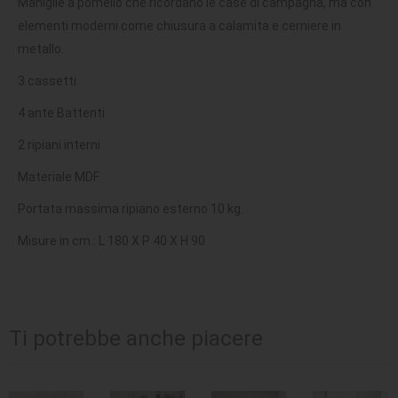
Maniglie a pomello che ricordano le case di campagna, ma con
elementi moderni come chiusura a calamita e cerniere in
metallo.
3 cassetti
4 ante Battenti
2 ripiani interni
Materiale MDF
Portata massima ripiano esterno 10 kg.
Misure in cm.: L 180 X P 40 X H 90
Ti potrebbe anche piacere