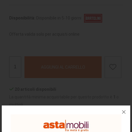
Disponibilità:
Disponibile in 5-10 giorni
Offerta valida solo per acquisti online
AGGIUNGI AL CARRELLO
20 articoli disponibili
La quantità minima acquistabile per questo prodotto è
1
o
multipli
chiedi supporto