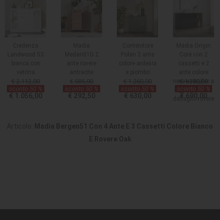
Credenza
Madia
Contenitore
Madia Origin
Landwood 53
Medan01D 2
Polan 2 ante
Core con 2
bianca con
ante rovere
colore ardesia
cassetti e 2
vetrina
antracite
e piombo
ante colore
€ 2.112,00
€ 585,00
€ 1.260,00
nero e nicchie a
€ 1.380,00
sconto 50 %
sconto 50 %
sconto 50 %
sconto 50 %
giorno con
€ 1.056,00
€ 292,50
€ 630,00
€ 690,00
dettaglio rovere
Articolo:
Madia Bergen51 Con 4 Ante E 3 Cassetti Colore Bianco
E Rovere Oak