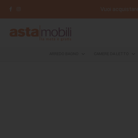
Vuoi acquistare 
ARREDO
BAGNO
CAMERE
ARREDO BAGNO
CAMERE DA LETTO
DA
LETTO
COMPLEMENTI
DIVANI
E
POLTRONE
SALOTTI
DA
ESTERNO