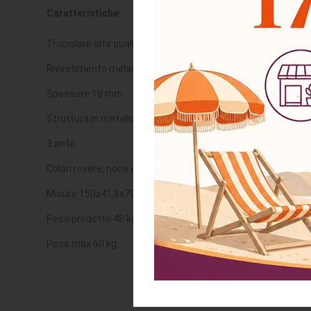
Caratteristiche:
Truciolare alta qualità.
Rivestimento melaminico.
Spessore 18 mm.
Struttura in metallo nero.
3 ante.
Colori rovere, noce e dark coffe.
Misure 150x41,8x79,5 h cm. (vedi dettagli in foto).
Peso prodotto 48 kg.
Peso max 60 kg.