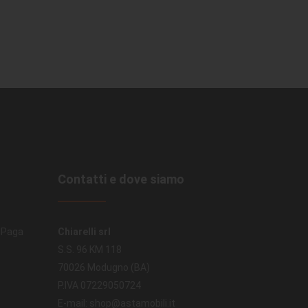
Contatti e dove siamo
. Paga
Chiarelli srl
S.S. 96 KM 118
70026 Modugno (BA)
P.IVA 07229050724
E-mail: shop@astamobili.it