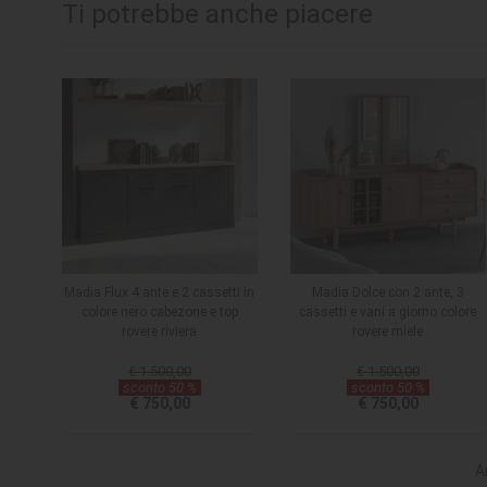
Ti potrebbe anche piacere
Madia Flux 4 ante e 2 cassetti in
Madia Dolce con 2 ante, 3
colore nero cabezone e top
cassetti e vani a giorno colore
rovere riviera
rovere miele
€ 1.500,00
€ 1.500,00
sconto 50 %
sconto 50 %
€ 750,00
€ 750,00
A