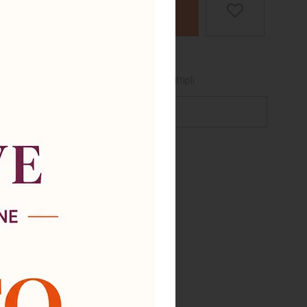
AGGIUNGI AL CARRELLO
ili
cquistabile per questo prodotto è
1
o multipli
chiedi supporto