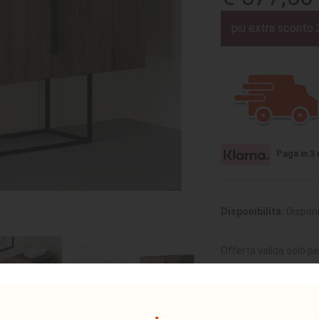
più extra sconto 
Paga in 3 
Disponibilità:
Disponi
Offerta valida solo pe