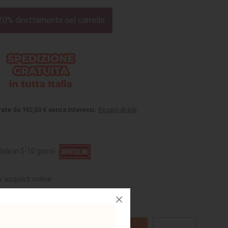
20% direttamente nel carrello
rate da 192,50 € senza interessi.
Scopri di più
bile in 5-10 giorni
r acquisti online