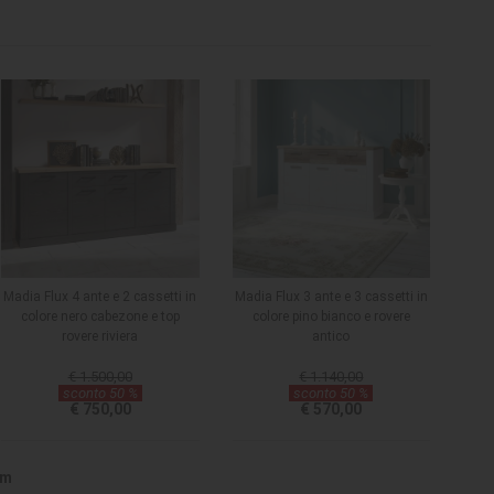
Madia Flux 4 ante e 2 cassetti in
Madia Flux 3 ante e 3 cassetti in
colore nero cabezone e top
colore pino bianco e rovere
rovere riviera
antico
€ 1.500,00
€ 1.140,00
sconto 50 %
sconto 50 %
€ 750,00
€ 570,00
Cm