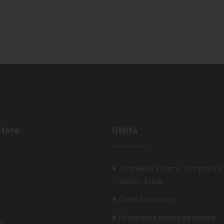
store
Utilità
Asta Mobili x Klarna. Compra ora
dopo in 3 rate
Come Acquistare
Informativa privacy ed estesa
o