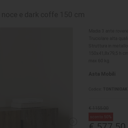
e noce e dark coffe 150 cm
Madia 3 ante rovere
Truciolare alta qua
Struttura in metallo
150x41,8x79,5 h cm.
max 60 kg.
Asta Mobili
Codice:
TONTINIOAK
€ 1155.00
sconto 50%
€ 577,50