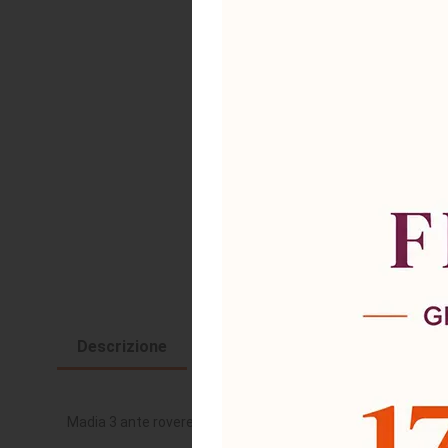
Descrizione
Richiesta informazioni e disponi
Madia 3 ante rovere noce e dark coffe Tontini 150 cm