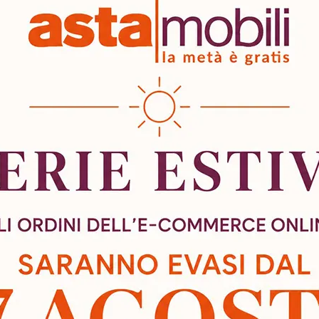
7 articoli disponib
La quantità minima a
bilità
Spedizioni & Resi