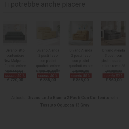
Ti potrebbe anche piacere
Divano letto
Divano Alenda
Divano Alenda
Divano Alenda
contenitore
2 posti fisso
2 posti fisso
3 posti con
New Malpensa
con piedini
con piedini
piedini quadrati
3 posti colore
quadrati colore
quadrati colore
colore roma 28
oliva Mina 19
€ 1.440,00
Roma 14 giallo
€ 1.710,00
€ 1.710,00
Roma 15
€ 1.920,00
antracite
sconto 50 %
sconto 50 %
sconto 50 %
sconto 50 %
senape
€ 720,00
€ 855,00
€ 855,00
€ 960,00
Articolo:
Divano Letto Rianna 2 Posti Con Contenitore In
Tessuto Oguzcan 13 Gray