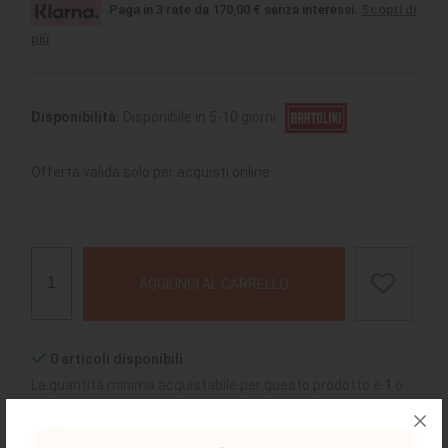
Paga in 3 rate da 170,00 € senza interessi.
Scopri di
più
Disponibilità:
Disponibile in 5-10 giorni
Offerta valida solo per acquisti online
AGGIUNGI AL CARRELLO
0 articoli disponibili
La quantità minima acquistabile per questo prodotto è
1
o
multipli