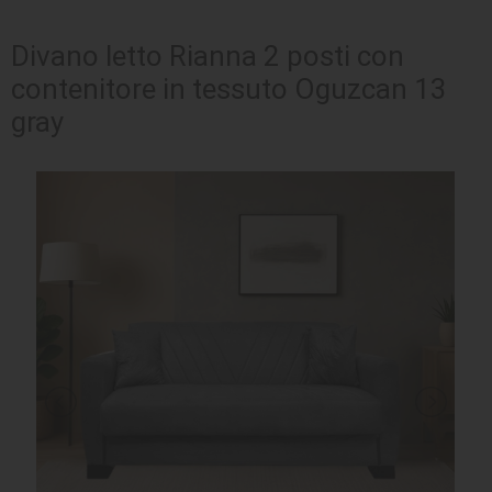
SEDUTE
Divano letto Rianna 2 posti con
contenitore in tessuto Oguzcan 13
TAVOLI
gray
UFFICIO