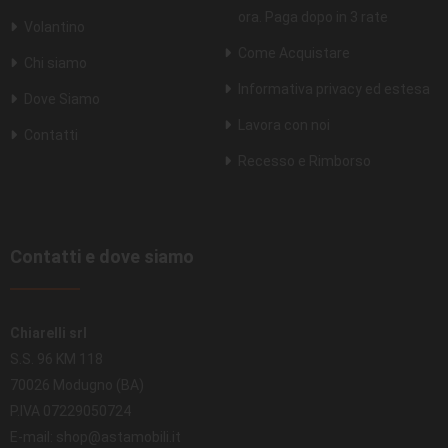
ora. Paga dopo in 3 rate
Volantino
Come Acquistare
Chi siamo
Informativa privacy ed estesa
Dove Siamo
Lavora con noi
Contatti
Recesso e Rimborso
Contatti e dove siamo
Chiarelli srl
S.S. 96 KM 118
70026 Modugno (BA)
P.IVA 07229050724
E-mail: shop@astamobili.it