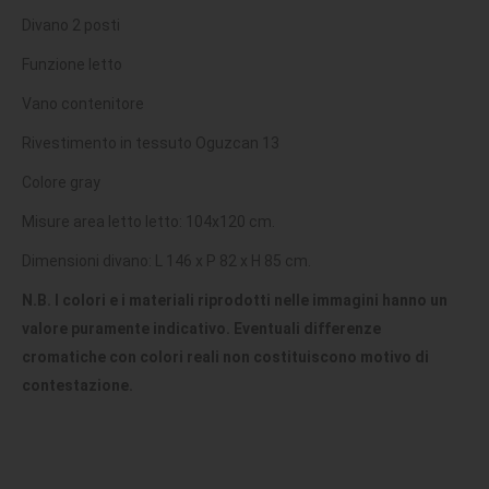
Divano 2 posti
Funzione letto
Vano contenitore
Rivestimento in tessuto Oguzcan 13
Colore gray
Misure area letto letto: 104x120 cm.
Dimensioni divano: L 146 x P 82 x H 85 cm.
N.B. I colori e i materiali riprodotti nelle immagini hanno un
valore puramente indicativo. Eventuali differenze
cromatiche con colori reali non costituiscono motivo di
contestazione.