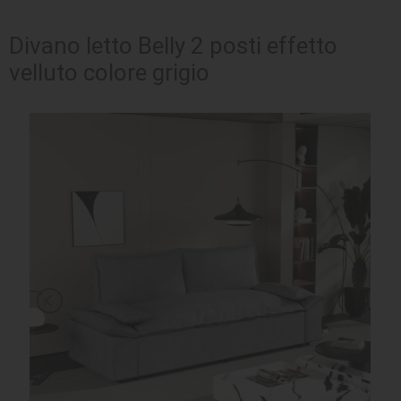
SEDUTE
Divano letto Belly 2 posti effetto
velluto colore grigio
TAVOLI
UFFICIO