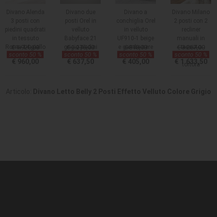
Divano Alenda
Divano due
Divano a
Divano Milano
3 posti con
posti Orel in
conchiglia Orel
2 posti con 2
piedini quadrati
velluto
in velluto
recliner
in tessuto
Babyface 21
UF910-1 beige
manuali in
Roma 14 giallo
€ 1.920,00
grigio piedini
€ 1.275,00
e gambe nere
€ 810,00
€ 3.267,00
tessuto
sconto 50 %
sconto 50 %
sconto 50 %
sconto 50 %
oro
Orinoco 24
€ 960,00
€ 637,50
€ 405,00
€ 1.633,50
tortora
Articolo:
Divano Letto Belly 2 Posti Effetto Velluto Colore Grigio