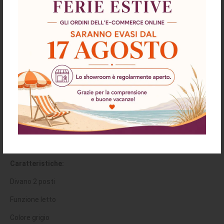
Descrizione
Richiesta informazioni e disponibilità
Spedizioni & Resi
Divano letto Belly 2 posti effetto velluto
colore grigio
Caratteristiche:
Divano 2 posti
Funzione letto
Colore grigio