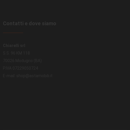
Contatti e dove siamo
Chiarelli srl
S.S. 96 KM 118
70026 Modugno (BA)
P.IVA 07229050724
E-mail: shop@astamobili.it