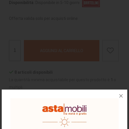
Disponibilità:
Disponibile in 5-10 giorni
Offerta valida solo per acquisti online
AGGIUNGI AL CARRELLO
8 articoli disponibili
La quantità minima acquistabile per questo prodotto è
1
o
multipli
chiedi supporto