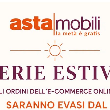
0 articoli disponib
La quantità minima a
bilità
Spedizioni & Resi