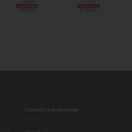
€ 1.644,00
€ 240,00
sconto 50 %
sconto 50 %
€ 822,00
€ 120,00
Contatti e dove siamo