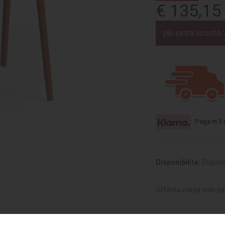
€ 135,15
più extra sconto 
Paga in 3 
Disponibilità:
Disponi
Offerta valida solo pe