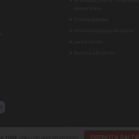
Asta Mobili x Klarna. Compra ora
dopo in 3 rate
Come Acquistare
Informativa privacy ed estesa
o
Lavora con noi
Recesso e Rimborso
web by
ATTIVA WEB
PRENOTA SALTA 
o 100€
solo con appuntamento