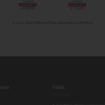
€ 696,00
€ 420,00
sconto 50 %
sconto 50 %
€ 348,00
€ 210,00
Articolo:
Sedia Oblong Polipropilene Rosso Mattone
store
Utilità