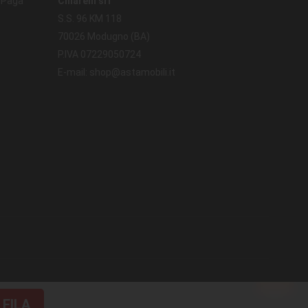
. Paga
Chiarelli srl
S.S. 96 KM 118
70026 Modugno (BA)
P.IVA 07229050724
E-mail: shop@astamobili.it
FILA