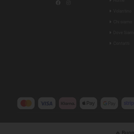
Home
Volantino
Chi siamo
Dove Siam
Contatti
🔥
Buon