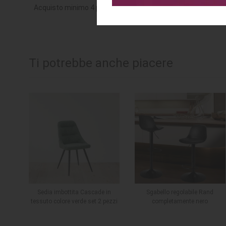
Acquisto minimo 4 pz.
Ti potrebbe anche piacere
Sedia imbottita Cascade in
Sgabello regolabile Rand
tessuto colore verde set 2 pezzi
completamente nero