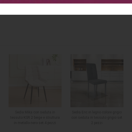
Sedia Mika con seduta in
Sedia Eric in legno colore grigio
tessuto KSR 2 beige e struttura
con seduta in tessuto grigio set
in metallo nero set 4 pezzi
2 pezzi