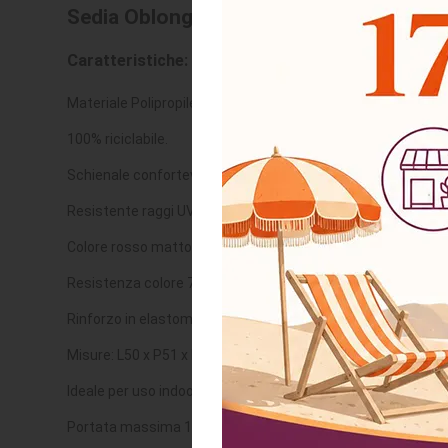
Sedia Oblong polipropilene rosso matto
Caratteristiche:
Materiale Polipropilene rinforzato con vetroresina.
100% riciclabile.
Schienale confortevole.
Resistente raggi UV e umidità.
Colore rosso mattone.
Resistenza colore 7/8.
Rinforzo in elastometro interno alle gambe.
Misure: L50 x P51 x H85.
Ideale per uso indoor e outdoor.
Portata massima 120 kg.