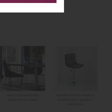
Sedia Enzio tessuto blu
Sgabello Paco con seduta in
parliament set 2 pezzi
ecopelle grigio e gamba in
metallo inox