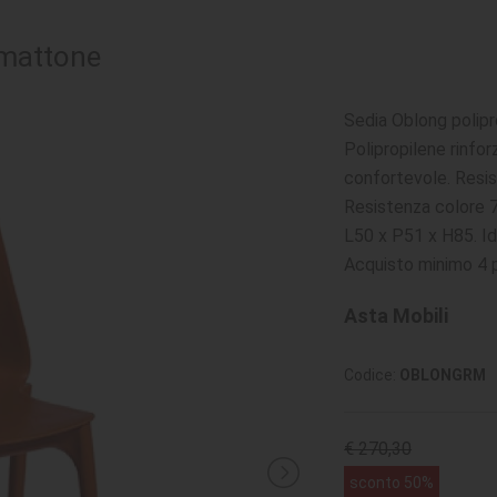
 mattone
Sedia Oblong polipr
Polipropilene rinfor
confortevole. Resis
Resistenza colore 7
L50 x P51 x H85. Id
Acquisto minimo 4 
Asta Mobili
Codice:
OBLONGRM
€ 270,30
sconto 50%