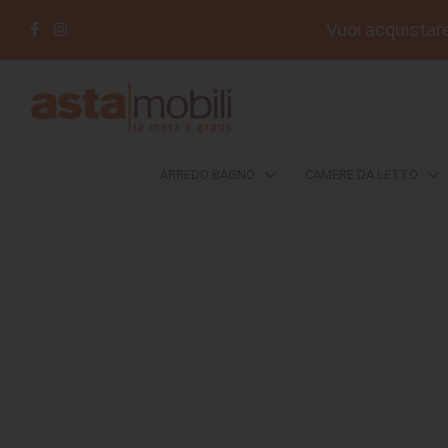
Vuoi acquistare 
ARREDO
BAGNO
CAMERE
ARREDO BAGNO
CAMERE DA LETTO
DA
LETTO
COMPLEMENTI
DIVANI
E
POLTRONE
SALOTTI
DA
ESTERNO