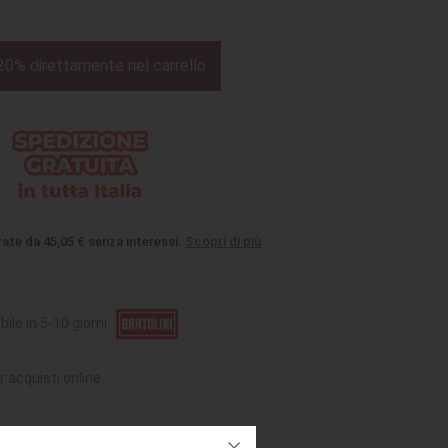
20% direttamente nel carrello
rate da 45,05 € senza interessi.
Scopri di più
bile in 5-10 giorni
r acquisti online