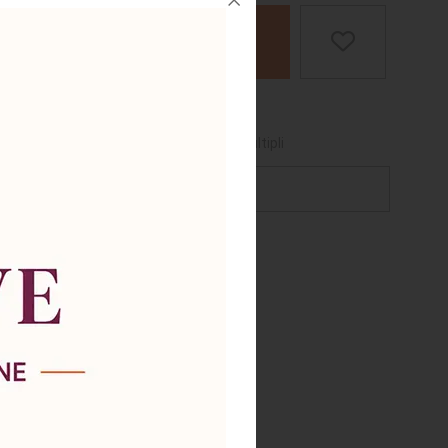
AGGIUNGI AL CARRELLO
ili
cquistabile per questo prodotto è
4
o multipli
chiedi supporto