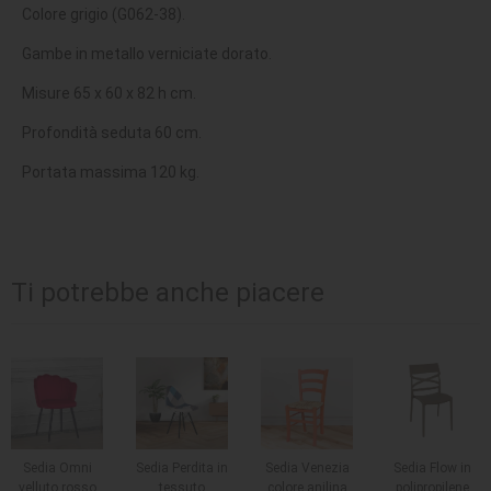
Colore grigio (G062-38).
Gambe in metallo verniciate dorato.
Misure 65 x 60 x 82 h cm.
Profondità seduta 60 cm.
Portata massima 120 kg.
Ti potrebbe anche piacere
Sedia Omni
Sedia Perdita in
Sedia Venezia
Sedia Flow in
velluto rosso
tessuto
colore anilina
polipropilene