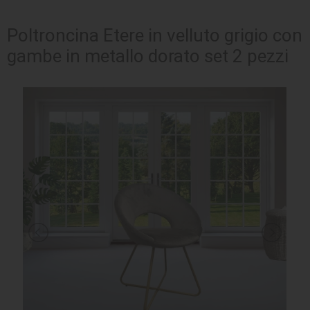
SEDUTE
Poltroncina Etere in velluto grigio con
gambe in metallo dorato set 2 pezzi
TAVOLI
UFFICIO