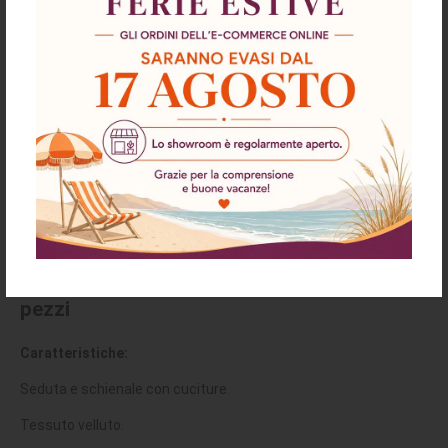
Descrizione
Richiesta informazioni e disponibilità
Spedizioni & Resi
Poltroncina Etere in velluto grigio con
gambe in metallo verniciate dorato set 2
pezzi
Caratteristiche:
Seduta e schienale con cuciture.
Tessuto velluto.