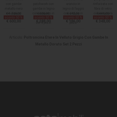
con gambe
patchwork con
arancio in
rinforzata con
metallo nero
gambe in legno
legno di faggio
fibra di vetro
set 4 pezzi
€ 1.200,00
con supporto in
€ 576,00
con seduta in
€ 372,00
colore tortora
€ 696,00
sconto 50 %
sconto 50 %
sconto 50 %
sconto 50 %
metallo nero
paglia set 2
set 4 pezzi
€ 600,00
€ 288,00
€ 186,00
€ 348,00
set 4 pezzi
pezzi
Articolo:
Poltroncina Etere In Velluto Grigio Con Gambe In
Metallo Dorato Set 2 Pezzi