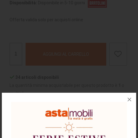
Disponibilità:
Disponibile in 5-10 giorni
Offerta valida solo per acquisti online
AGGIUNGI AL CARRELLO
34 articoli disponibili
La quantità minima acquistabile per questo prodotto è
1
o
multipli
chiedi supporto