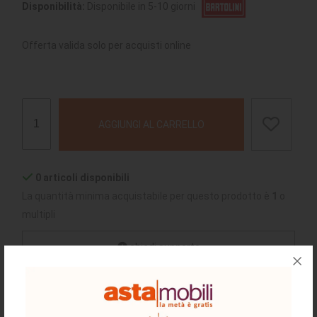
Disponibilità:
Disponibile in 5-10 giorni
Offerta valida solo per acquisti online
AGGIUNGI AL CARRELLO
0 articoli disponibili
La quantità minima acquistabile per questo prodotto è
1
o
multipli
chiedi supporto