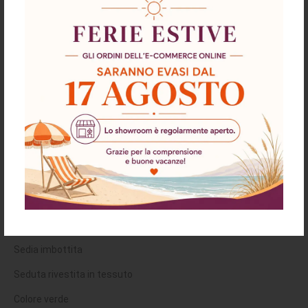
Descrizione
Richiesta informazioni e disponibilità
Spedizioni & Resi
Sedia imbottita Klontar in tessuto verde
set 4 pezzi
Caratteristiche:
Sedia imbottita
Seduta rivestita in tessuto
Colore verde