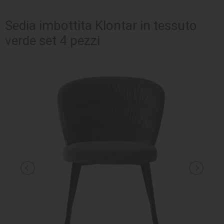
SEDUTE
Sedia imbottita Klontar in tessuto
verde set 4 pezzi
TAVOLI
UFFICIO