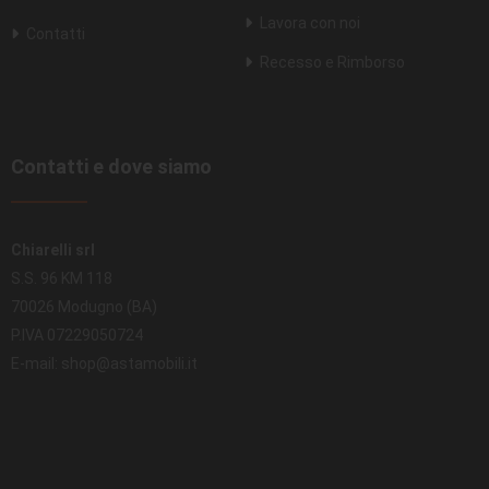
Lavora con noi
Contatti
Recesso e Rimborso
Contatti e dove siamo
Chiarelli srl
S.S. 96 KM 118
70026 Modugno (BA)
P.IVA 07229050724
E-mail: shop@astamobili.it