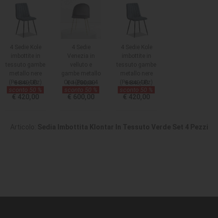
4 Sedie Kole
4 Sedie
4 Sedie Kole
imbottite in
Venezia in
imbottite in
tessuto gambe
velluto e
tessuto gambe
metallo nere
gambe metallo
metallo nere
(Pacco 4 Pz)
€ 840,00
Oro (Pacco 4
€ 1.200,00
(Pacco 4 Pz)
€ 840,00
sconto 50 %
sconto 50 %
sconto 50 %
Pz)
€ 420,00
€ 600,00
€ 420,00
Articolo:
Sedia Imbottita Klontar In Tessuto Verde Set 4 Pezzi