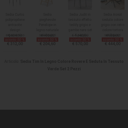
Sedia Curtis
Sedia
Sedia Judit in
Sedia Aseat
polipropilene
pieghevole
tessuto effetto
seduta colore
antracite
Penelope in
teddy grigio e
grigio con retro
design
legno naturale
gambe nere set
colore tortora
ergonomico
€ 624,00
set 4 pezzi
€ 409,20
€ 1.140,00
4 pezzi
set 2 pezzi
€ 888,00
sconto 50 %
sconto 50 %
sconto 50 %
sconto 50 %
set 4 pezzi
€ 312,00
€ 204,60
€ 570,00
€ 444,00
Articolo:
Sedia Tim In Legno Colore Rovere E Seduta In Tessuto
Verde Set 2 Pezzi