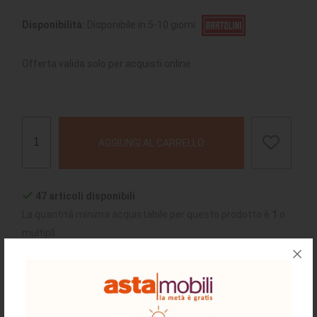
Disponibilità:
Disponibile in 5-10 giorni
Offerta valida solo per acquisti online
AGGIUNGI AL CARRELLO
47 articoli disponibili
La quantità minima acquistabile per questo prodotto è
1
o
multipli
chiedi supporto