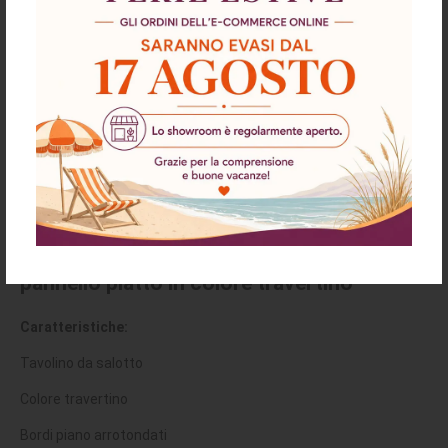
Descrizione
Richiesta informazioni e disponibilità
Spedizioni & Resi
Tavolino da salotto Pietra con gambe a
pannello piatto in colore travertino
Caratteristiche:
Tavolino da salotto
Colore travertino
Bordi piano arrotondati