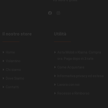
Il nostro store
Utilità
Home
Asta Mobili x Klarna. Compra
ora. Paga dopo in 3 rate
Volantino
Come Acquistare
Chi siamo
Informativa privacy ed estesa
Dove Siamo
Lavora con noi
Contatti
Recesso e Rimborso