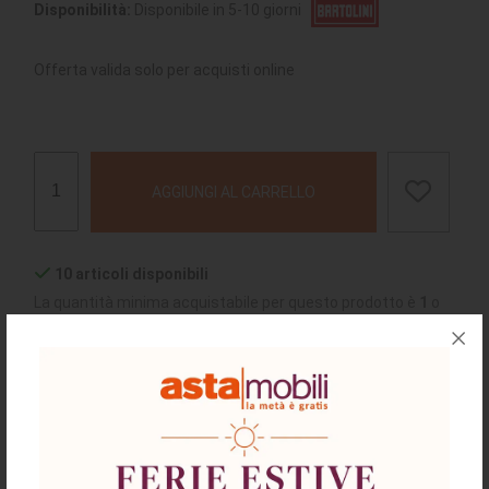
Disponibilità:
Disponibile in 5-10 giorni
Offerta valida solo per acquisti online
AGGIUNGI AL CARRELLO
10 articoli disponibili
La quantità minima acquistabile per questo prodotto è
1
o
multipli
chiedi supporto