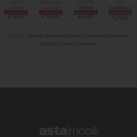
bianco
doppio ripiano
bianco Illia
vetro
€ 375,00
€ 210,00
€ 120,00
60x60
temperato con
€ 240,00
sconto 50 %
sconto 50 %
sconto 50 %
sconto 50 %
MT190403
gambe in
€ 187,50
€ 105,00
€ 60,00
€ 120,00
acciaio
Articolo:
Tavolino Da Salotto Pietra Con Gambe A Pannello
Piatto In Colore Travertino