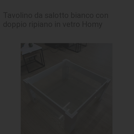
SEDUTE
Tavolino da salotto bianco con
doppio ripiano in vetro Homy
TAVOLI
UFFICIO