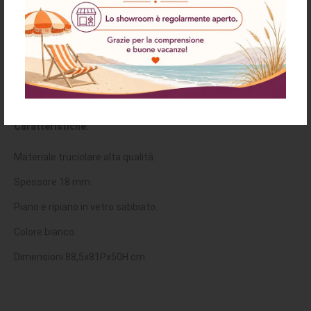
Richiesta informazioni e disponibilità
Spedizioni & Resi
Tavolino da salotto bianco con doppio ripiano in vetro Homy
Caratteristiche:
Materiale truciolare alta qualità.
Spessore 18 mm.
Piano e ripiano in vetro sabbiato.
Colore bianco.
Dimensioni 88,5x81Px50H cm.