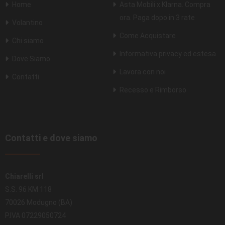
Home
Asta Mobili x Klarna. Compra
ora. Paga dopo in 3 rate
Volantino
Come Acquistare
Chi siamo
Informativa privacy ed estesa
Dove Siamo
Lavora con noi
Contatti
Recesso e Rimborso
Contatti e dove siamo
Chiarelli srl
S.S. 96 KM 118
70026 Modugno (BA)
P.IVA 07229050724