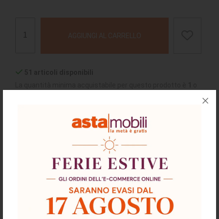
AGGIUNGI AL CARRELLO
51 articoli disponibili
La quantità minima acquistabile per questo prodotto è
1
o
multipli
chiedi supporto
Descrizione