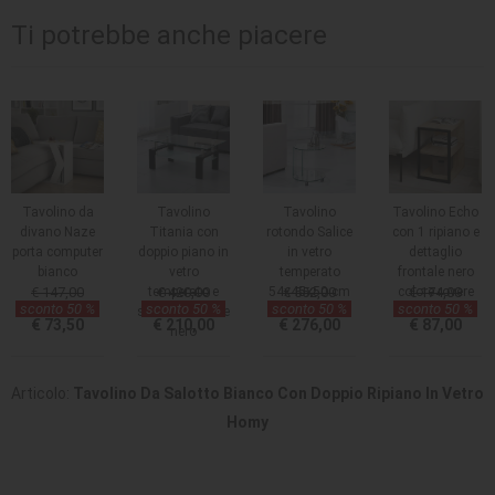
Ti potrebbe anche piacere
Tavolino da
Tavolino
Tavolino
Tavolino Echo
divano Naze
Titania con
rotondo Salice
con 1 ripiano e
porta computer
doppio piano in
in vetro
dettaglio
bianco
vetro
temperato
frontale nero
€ 147,00
temperato e
€ 420,00
54x45x50 cm
€ 552,00
colore rovere
€ 174,00
sconto 50 %
sconto 50 %
sconto 50 %
sconto 50 %
struttura colore
€ 73,50
€ 210,00
€ 276,00
€ 87,00
nero
Articolo:
Tavolino Da Salotto Bianco Con Doppio Ripiano In Vetro
Homy