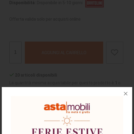
Disponibilità:
Disponibile in 5-10 giorni
Offerta valida solo per acquisti online
AGGIUNGI AL CARRELLO
20 articoli disponibili
La quantità minima acquistabile per questo prodotto è
1
o
multipli
chiedi supporto