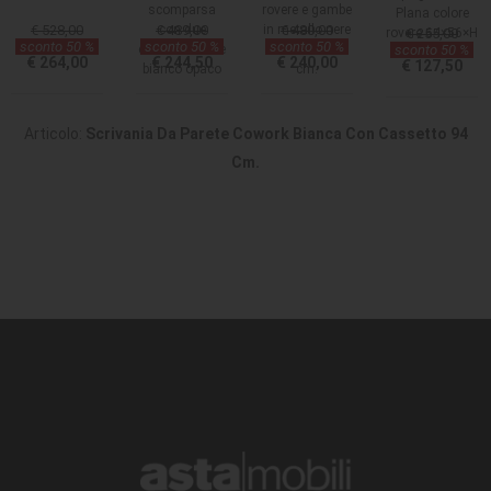
scomparsa
rovere e gambe
Plana colore
€ 528,00
€ 489,00
con due
in metallo nere
€ 480,00
rovere 64×56×H
€ 255,00
sconto 50 %
sconto 50 %
sconto 50 %
cassetti colore
110x37.2x77
sconto 50 %
82 cm
€ 264,00
€ 244,50
€ 240,00
€ 127,50
bianco opaco
cm.
Articolo:
Scrivania Da Parete Cowork Bianca Con Cassetto 94
Cm.