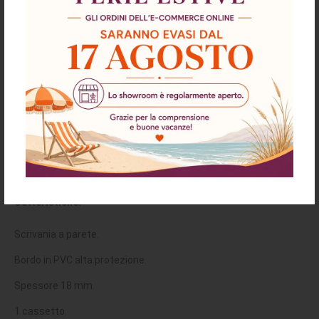
Descrizione
Richiesta informazioni e disponibilità
Spedizioni & Resi
Scrivania da parete bianca con cassetto Cowork 94 cm.
Catteristiche:
Scrivania a parete.
Bordo in PVC alta protezione.
Spessore 18 mm.
1 cassetto.