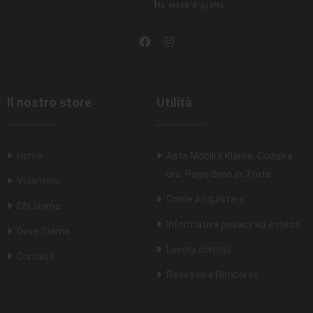
Il nostro store
Utilità
Home
Asta Mobili x Klarna. Compra
ora. Paga dopo in 3 rate
Volantino
Come Acquistare
Chi siamo
Informativa privacy ed estesa
Dove Siamo
Lavora con noi
Contatti
Recesso e Rimborso