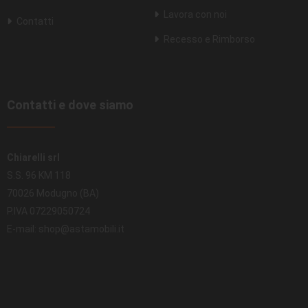
Lavora con noi
Contatti
Recesso e Rimborso
Contatti e dove siamo
Chiarelli srl
S.S. 96 KM 118
70026 Modugno (BA)
P.IVA 07229050724
E-mail: shop@astamobili.it