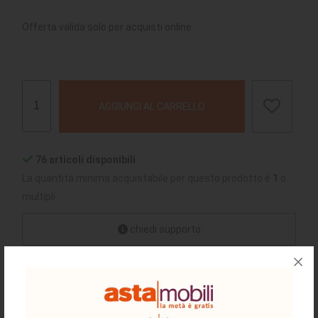
Offerta valida solo per acquisti online
AGGIUNGI AL CARRELLO
76 articoli disponibili
La quantità minima acquistabile per questo prodotto è
1
o
multipli
chiedi supporto