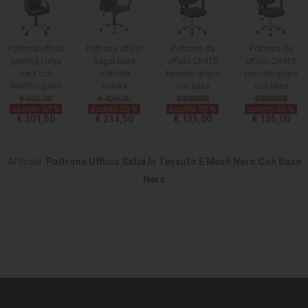
Poltrona ufficio
Poltrona ufficio
Poltrona da
Poltrona da
gaming Lidya
Asgar base
ufficio CR415
ufficio CR415
nera con
cromata
tessuto grigio
tessuto grigio
bordino giallo
tortora
con base
con base
€ 603,00
€ 429,00
€ 270,00
cromata
€ 270,00
cromata
sconto 50 %
sconto 50 %
sconto 50 %
sconto 50 %
€ 301,50
€ 214,50
€ 135,00
€ 135,00
Articolo:
Poltrona Ufficio Satia In Tessuto E Mesh Nero Con Base
Nera