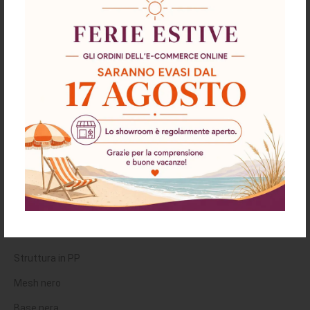
Descrizione
Richiesta informazioni e disponibilità
Spedizioni & Resi
Poltrona ufficio Satia in tessuto e mesh
nero con base nera
Caratteristiche:
Poltrona ufficio
Struttura in PP
Mesh nero
Base nera