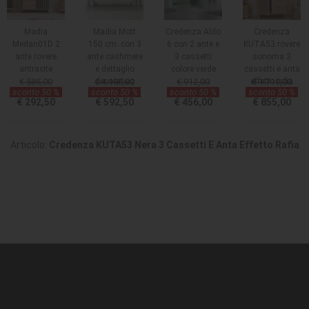
Madia
Madia Mott
Credenza Aldo
Credenza
Medan01D 2
150 cm. con 3
6 con 2 ante e
KUTA53 rovere
ante rovere
ante cashmere
3 cassetti
sonoma 3
antracite
e dettaglio
colore verde
cassetti e anta
€ 585,00
€ 1.185,00
decorativo
€ 912,00
effetto rafia
€ 1.710,00
sconto 50 %
sconto 50 %
sconto 50 %
sconto 50 %
€ 292,50
€ 592,50
€ 456,00
€ 855,00
Articolo:
Credenza KUTA53 Nera 3 Cassetti E Anta Effetto Rafia