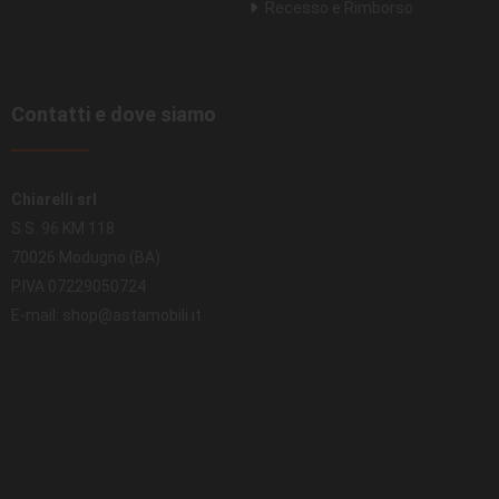
Recesso e Rimborso
Contatti e dove siamo
Chiarelli srl
S.S. 96 KM 118
70026 Modugno (BA)
P.IVA 07229050724
E-mail: shop@astamobili.it