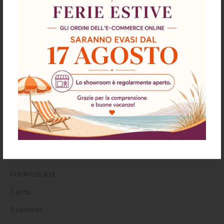
Descrizione
Richiesta informazioni e disponibilità
Spedizioni & Resi
Credenza KUTA53 nera 3
cassetti e anta effetto rafia
Caratteristiche:
Credenza alta.
1 anta.
3 cassetti.