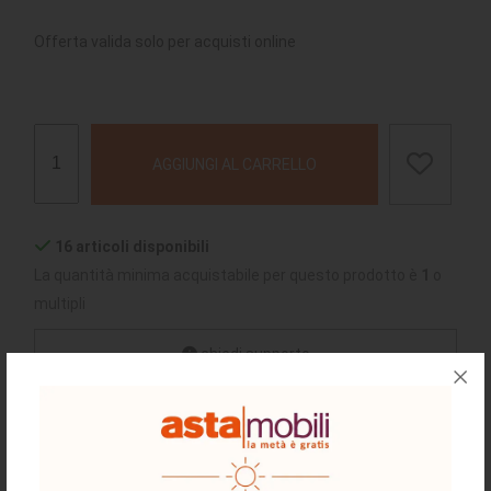
Offerta valida solo per acquisti online
AGGIUNGI AL CARRELLO
16 articoli disponibili
La quantità minima acquistabile per questo prodotto è
1
o
multipli
chiedi supporto