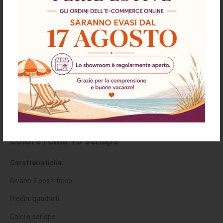
Descrizione
Richiesta informazioni e disponibilità
Spedizioni & Resi
Divano Alenda 3 posti con piedini quadrati
colore roma 15 senape
Caratteristiche:
Divano 3 posti fisso
Piedini quadrati
Colore senape