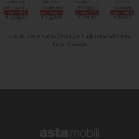
antico con
antico con
tessuto giulia
ecopelle
bordino e base
€ 3.060,00
bordino e base
€ 3.060,00
9713 grigio
€ 1.968,00
Cayenne 20
€ 1.620,00
sconto 50 %
sconto 50 %
sconto 50 %
sconto 50 %
appoggio
appoggio
grafite
€ 1.530,00
€ 1.530,00
€ 984,00
€ 810,00
dorati
dorati
Articolo:
Divano Alenda 3 Posti Con Piedini Quadrati Colore
Roma 15 Senape