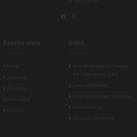
Il nostro store
Utilità
Home
Asta Mobili x Klarna. Compra
ora. Paga dopo in 3 rate
Volantino
Come Acquistare
Chi siamo
Informativa privacy ed estesa
Dove Siamo
Lavora con noi
Contatti
Recesso e Rimborso