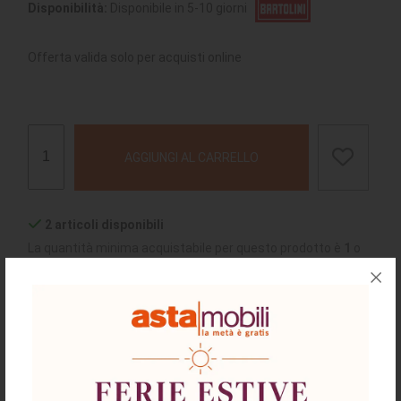
Disponibilità:
Disponibile in 5-10 giorni
Offerta valida solo per acquisti online
AGGIUNGI AL CARRELLO
2 articoli disponibili
La quantità minima acquistabile per questo prodotto è
1
o
multipli
chiedi supporto