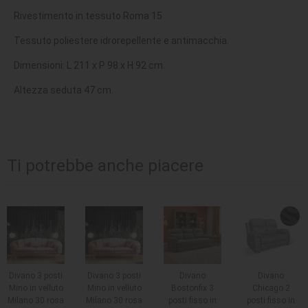
Rivestimento in tessuto Roma 15
Tessuto poliestere idrorepellente e antimacchia.
Dimensioni: L 211 x P 98 x H 92 cm.
Altezza seduta 47 cm.
Ti potrebbe anche piacere
Divano 3 posti
Divano 3 posti
Divano
Divano
Mino in velluto
Mino in velluto
Bostonfix 3
Chicago 2
Milano 30 rosa
Milano 30 rosa
posti fisso in
posti fisso in