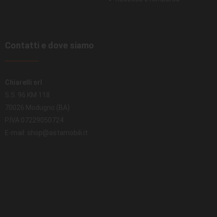
Contatti e dove siamo
Chiarelli srl
S.S. 96 KM 118
70026 Modugno (BA)
P.IVA 07229050724
E-mail: shop@astamobili.it