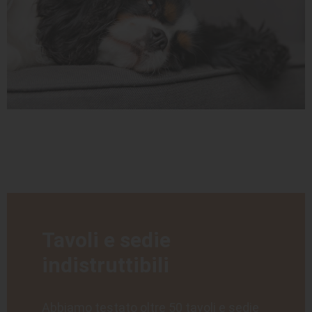
Tavoli e sedie
indistruttibili
Abbiamo testato oltre 50 tavoli e sedie