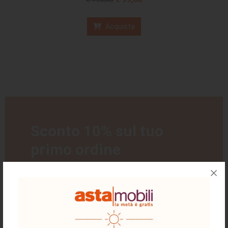
Acquista
Sconto 10% sul tuo
primo ordine
Registrati subito, e ricevi un codice
sconto del 10% da utilizzare sul tuo
primo ordine.